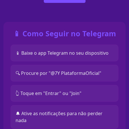
📱 Como Seguir no Telegram
📱 Baixe o app Telegram no seu dispositivo
🔍 Procure por "@7Y PlataformaOficial"
👆 Toque em "Entrar" ou "Join"
🔔 Ative as notificações para não perder
nada