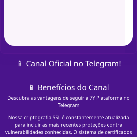
📱 Canal Oficial no Telegram!
📱 Benefícios do Canal
Descubra as vantagens de seguir a 7Y Plataforma no
Telegram
Nossa criptografia SSL é constantemente atualizada
para incluir as mais recentes proteções contra
vulnerabilidades conhecidas. O sistema de certificados