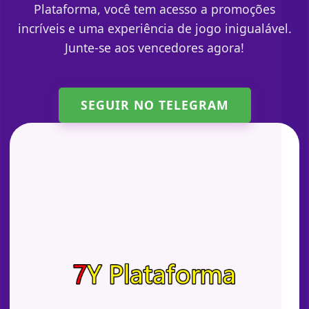
Plataforma, você tem acesso a promoções
incríveis e uma experiência de jogo inigualável.
Junte-se aos vencedores agora!
SEGUIR NO TELEGRAM