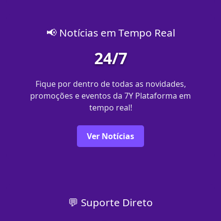
📢 Notícias em Tempo Real
24/7
Fique por dentro de todas as novidades,
promoções e eventos da 7Y Plataforma em
tempo real!
Ver Notícias
💬 Suporte Direto