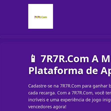
📱 7R7R.Com A M
Plataforma de A
Cadastre-se na 7R7R.Com para ganhar 
cada recarga. Com a 7R7R.Com, você t
incríveis e uma experiência de jogo inig
vencedores agora!