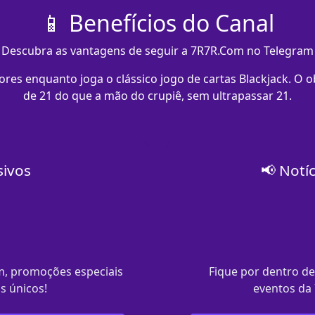
📱 Benefícios do Canal
Descubra as vantagens de seguir a 7R7R.Com no Telegram
ores enquanto joga o clássico jogo de cartas Blackjack. O 
de 21 do que a mão do crupiê, sem ultrapassar 21.
sivos
📢 Notí
m, promoções especiais
Fique por dentro d
s únicos!
eventos da