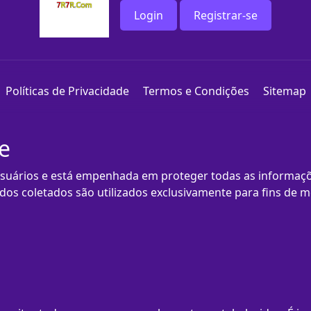
Login
Registrar-se
Políticas de Privacidade
Termos e Condições
Sitemap
de
 usuários e está empenhada em proteger todas as informaçõ
os coletados são utilizados exclusivamente para fins de m