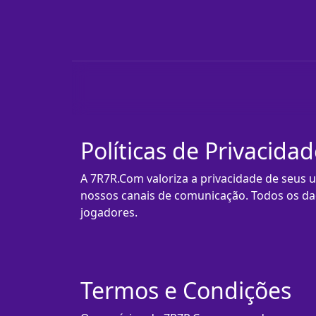
Políticas de Privacida
A 7R7R.Com valoriza a privacidade de seus
nossos canais de comunicação. Todos os dad
jogadores.
Termos e Condições