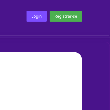
Login
Registrar-se