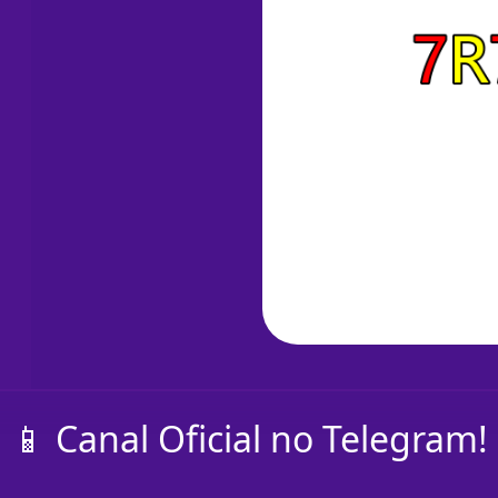
📱 Canal Oficial no Telegram!