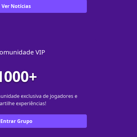
Ver Notícias
Comunidade VIP
1000+
unidade exclusiva de jogadores e
rtilhe experiências!
Entrar Grupo