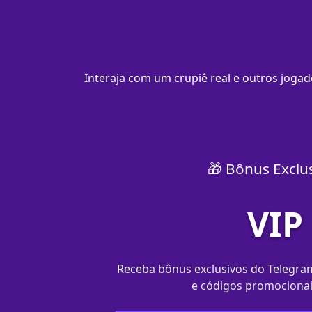
Interaja com um crupiê real e outros jogad
🎁 Bônus Exclu
VIP
Receba bônus exclusivos do Telegra
e códigos promocionai