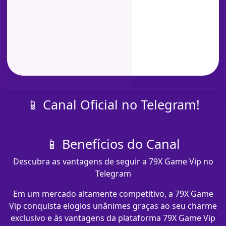
📱 Canal Oficial no Telegram!
📱 Benefícios do Canal
Descubra as vantagens de seguir a 79X Game Vip no
Telegram
Em um mercado altamente competitivo, a 79X Game
Vip conquista elogios unânimes graças ao seu charme
exclusivo e às vantagens da plataforma 79X Game Vip