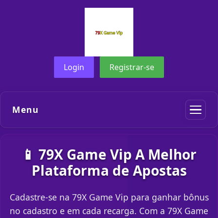
Login
Registrar-se
Menu
📱 79X Game Vip A Melhor
Plataforma de Apostas
Cadastre-se na 79X Game Vip para ganhar bônus
no cadastro e em cada recarga. Com a 79X Game