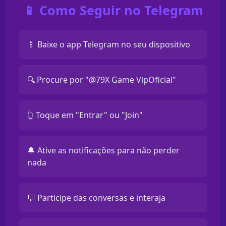
📱 Como Seguir no Telegram
📱 Baixe o app Telegram no seu dispositivo
🔍 Procure por "@79X Game VipOficial"
👆 Toque em "Entrar" ou "Join"
🔔 Ative as notificações para não perder
nada
💬 Participe das conversas e interaja