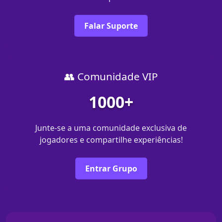
Falar Suporte
👥 Comunidade VIP
1000+
Junte-se a uma comunidade exclusiva de
jogadores e compartilhe experiências!
Entrar Grupo