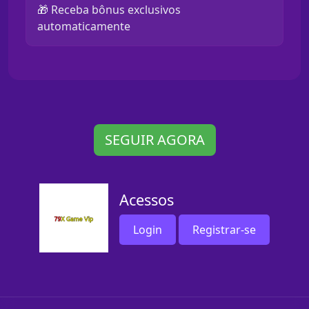
🎁 Receba bônus exclusivos
automaticamente
SEGUIR AGORA
Acessos
Login
Registrar-se