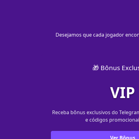
Desejamos que cada jogador encontr
🎁 Bônus Exclu
VIP
Receba bônus exclusivos do Telegra
e códigos promocionai
Ver Bônus