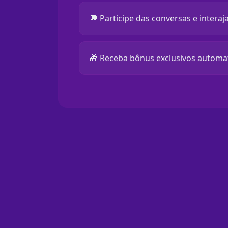
💬 Participe das conversas e interaj
🎁 Receba bônus exclusivos autom