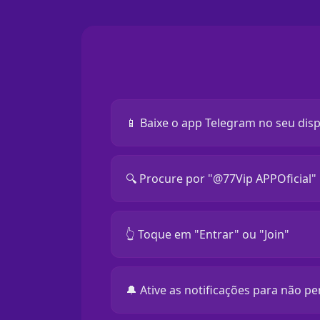
📱 Baixe o app Telegram no seu disp
🔍 Procure por "@77Vip APPOficial"
👆 Toque em "Entrar" ou "Join"
🔔 Ative as notificações para não p