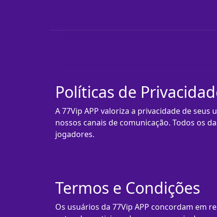
Políticas de Privacida
A 77Vip APP valoriza a privacidade de seus
nossos canais de comunicação. Todos os dad
jogadores.
Termos e Condições
Os usuários da 77Vip APP concordam em resp