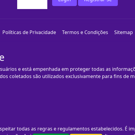
Políticas de Privacidade
Termos e Condições
Sitemap
de
 usuários e está empenhada em proteger todas as informaç
os coletados são utilizados exclusivamente para fins de m
eitar todas as regras e regulamentos estabelecidos. É im