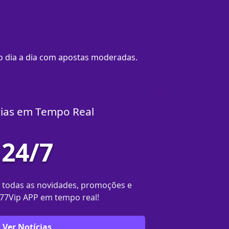
do dia a dia com apostas moderadas.
cias em Tempo Real
24/7
e todas as novidades, promoções e
 77Vip APP em tempo real!
Ver Notícias