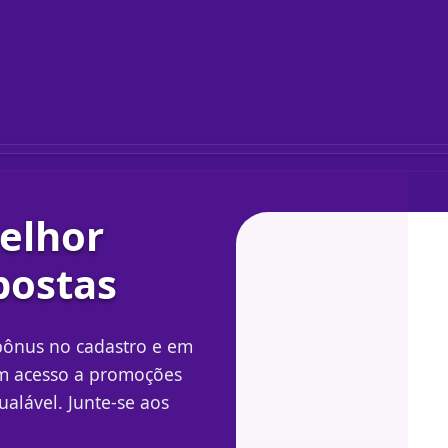
elhor
postas
bônus no cadastro e em
em acesso a promoções
ualável. Junte-se aos