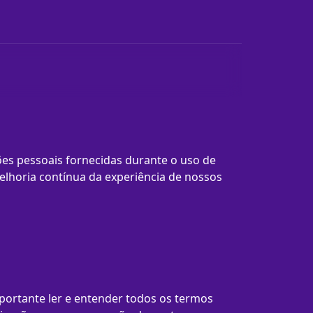
ões pessoais fornecidas durante o uso de
elhoria contínua da experiência de nossos
portante ler e entender todos os termos