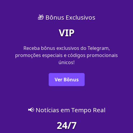
🎁 Bônus Exclusivos
VIP
Receba bônus exclusivos do Telegram,
promoções especiais e códigos promocionais
únicos!
Ver Bônus
📢 Notícias em Tempo Real
24/7