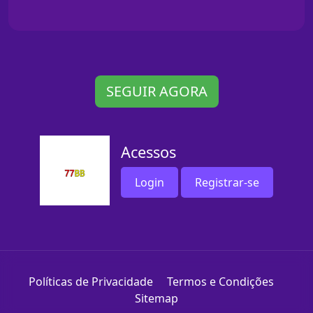
SEGUIR AGORA
Acessos
Login
Registrar-se
Políticas de Privacidade
Termos e Condições
Sitemap