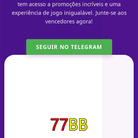
tem acesso a promoções incríveis e uma
experiência de jogo inigualável. Junte-se aos
vencedores agora!
SEGUIR NO TELEGRAM