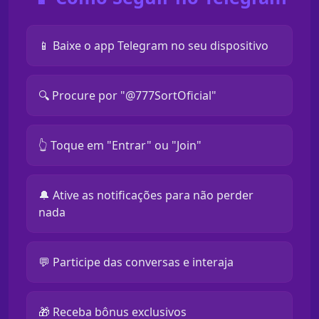
📱 Baixe o app Telegram no seu dispositivo
🔍 Procure por "@777SortOficial"
👆 Toque em "Entrar" ou "Join"
🔔 Ative as notificações para não perder
nada
💬 Participe das conversas e interaja
🎁 Receba bônus exclusivos