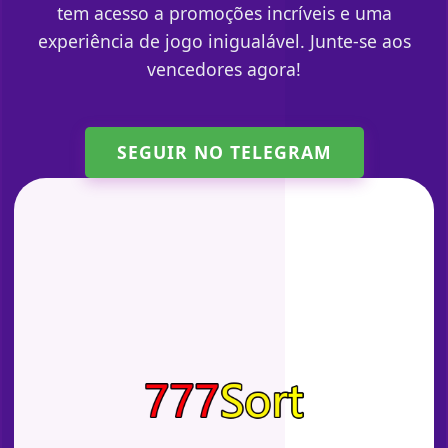
tem acesso a promoções incríveis e uma
experiência de jogo inigualável. Junte-se aos
vencedores agora!
SEGUIR NO TELEGRAM