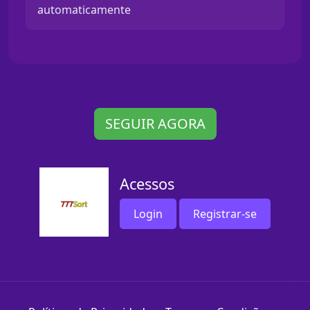
automaticamente
SEGUIR AGORA
Acessos
Login
Registrar-se