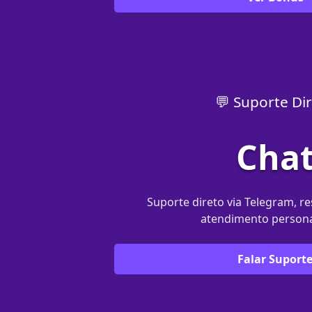
💬 Suporte Di
Cha
Suporte direto via Telegram, r
atendimento persona
Falar Suport