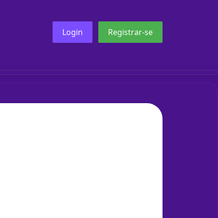
Login
Registrar-se