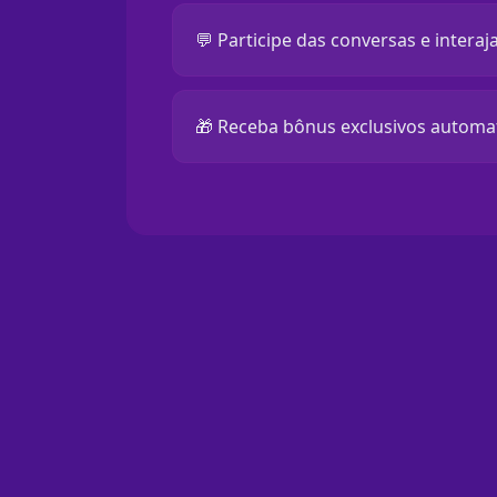
💬 Participe das conversas e interaj
🎁 Receba bônus exclusivos autom