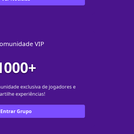
Comunidade VIP
1000+
unidade exclusiva de jogadores e
rtilhe experiências!
Entrar Grupo