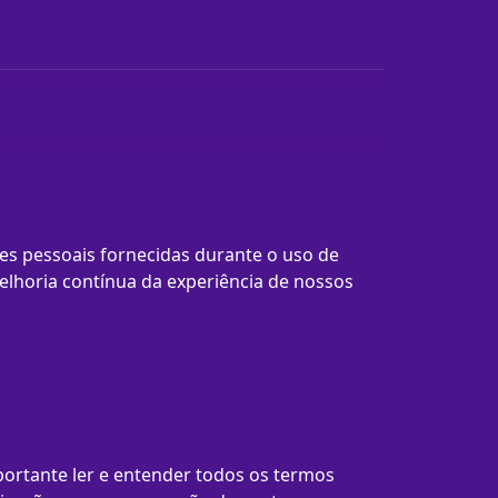
es pessoais fornecidas durante o uso de
elhoria contínua da experiência de nossos
ortante ler e entender todos os termos