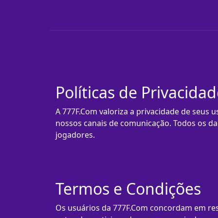
Políticas de Privacida
A 777F.Com valoriza a privacidade de seus 
nossos canais de comunicação. Todos os dad
jogadores.
Termos e Condições
Os usuários da 777F.Com concordam em resp