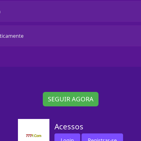
a
aticamente
SEGUIR AGORA
Acessos
Login
Registrar-se