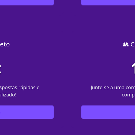
reto
👥 
t
espostas rápidas e
Junte-se a uma com
lizado!
compa
e