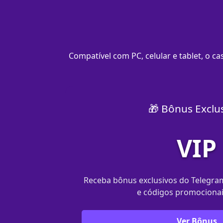
Compatível com PC, celular e tablet, o c
🎁 Bônus Exclu
VIP
Receba bônus exclusivos do Telegra
e códigos promocionai
Ver Bônus