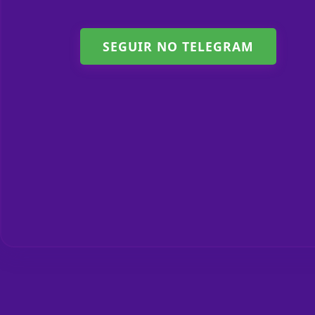
SEGUIR NO TELEGRAM