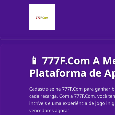
📱 777F.Com A M
Plataforma de A
Cadastre-se na 777F.Com para ganhar b
cada recarga. Com a 777F.Com, você te
incríveis e uma experiência de jogo inig
vencedores agora!