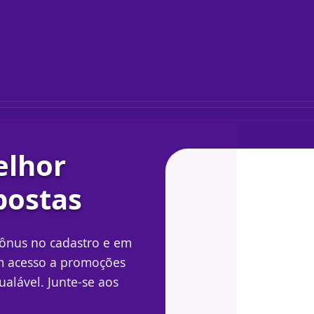
elhor
postas
ônus no cadastro e em
m acesso a promoções
ualável. Junte-se aos