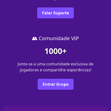
Falar Suporte
👥 Comunidade VIP
1000+
Junte-se a uma comunidade exclusiva de
jogadores e compartilhe experiências!
Entrar Grupo