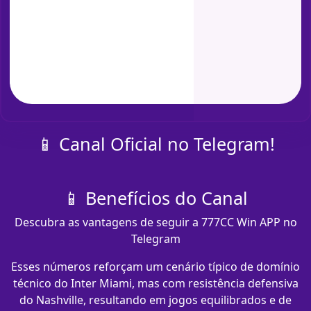
📱 Canal Oficial no Telegram!
📱 Benefícios do Canal
Descubra as vantagens de seguir a 777CC Win APP no
Telegram
Esses números reforçam um cenário típico de domínio
técnico do Inter Miami, mas com resistência defensiva
do Nashville, resultando em jogos equilibrados e de