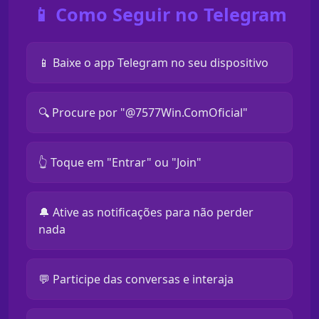
📱 Como Seguir no Telegram
📱 Baixe o app Telegram no seu dispositivo
🔍 Procure por "@7577Win.ComOficial"
👆 Toque em "Entrar" ou "Join"
🔔 Ative as notificações para não perder
nada
💬 Participe das conversas e interaja