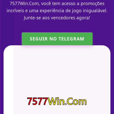
7577Win.Com, você tem acesso a promoções
incríveis e uma experiência de jogo inigualável.
Junte-se aos vencedores agora!
SEGUIR NO TELEGRAM