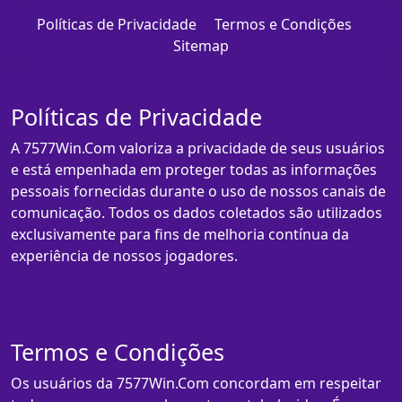
Políticas de Privacidade
Termos e Condições
Sitemap
Políticas de Privacidade
A 7577Win.Com valoriza a privacidade de seus usuários
e está empenhada em proteger todas as informações
pessoais fornecidas durante o uso de nossos canais de
comunicação. Todos os dados coletados são utilizados
exclusivamente para fins de melhoria contínua da
experiência de nossos jogadores.
Termos e Condições
Os usuários da 7577Win.Com concordam em respeitar