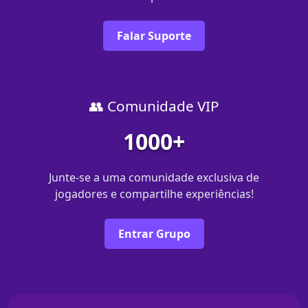
Falar Suporte
👥 Comunidade VIP
1000+
Junte-se a uma comunidade exclusiva de
jogadores e compartilhe experiências!
Entrar Grupo