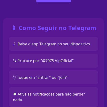
📱 Como Seguir no Telegram
📱 Baixe o app Telegram no seu dispositivo
🔍 Procure por "@7075 VipOficial"
👆 Toque em "Entrar" ou "Join"
🔔 Ative as notificações para não perder
nada