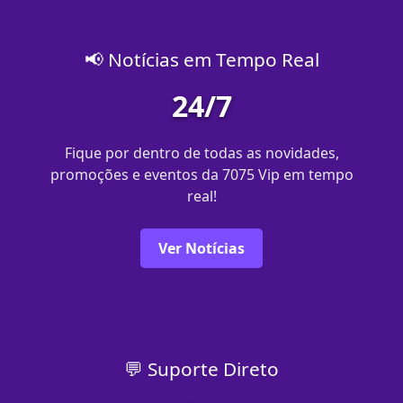
📢 Notícias em Tempo Real
24/7
Fique por dentro de todas as novidades,
promoções e eventos da 7075 Vip em tempo
real!
Ver Notícias
💬 Suporte Direto