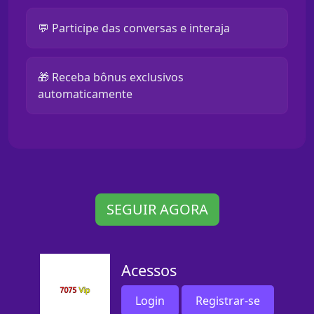
💬 Participe das conversas e interaja
🎁 Receba bônus exclusivos
automaticamente
SEGUIR AGORA
Acessos
Login
Registrar-se