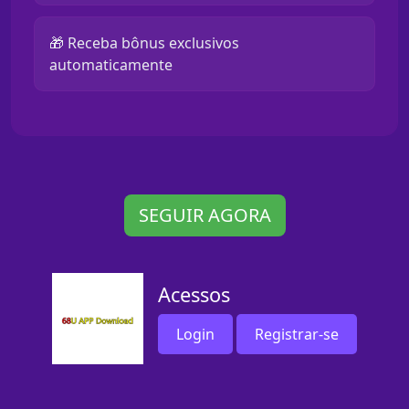
🎁 Receba bônus exclusivos
automaticamente
SEGUIR AGORA
Acessos
Login
Registrar-se