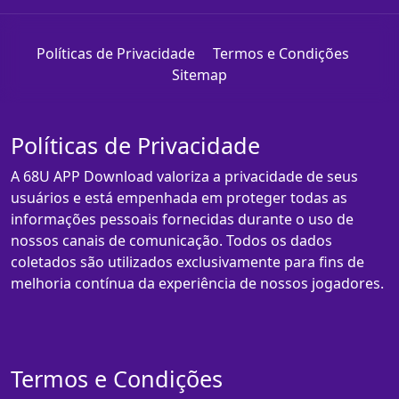
Políticas de Privacidade
Termos e Condições
Sitemap
Políticas de Privacidade
A 68U APP Download valoriza a privacidade de seus
usuários e está empenhada em proteger todas as
informações pessoais fornecidas durante o uso de
nossos canais de comunicação. Todos os dados
coletados são utilizados exclusivamente para fins de
melhoria contínua da experiência de nossos jogadores.
Termos e Condições