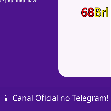
e jogo inigualável.
📱 Canal Oficial no Telegram!