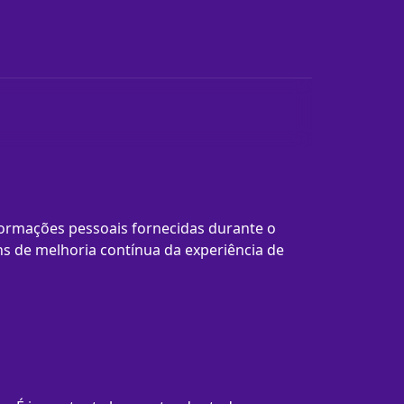
formações pessoais fornecidas durante o
ns de melhoria contínua da experiência de