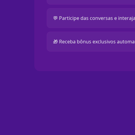
💬 Participe das conversas e interaj
🎁 Receba bônus exclusivos autom