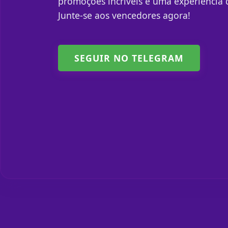
promoções incríveis e uma experiência d
Junte-se aos vencedores agora!
SEGUIR NO TELEGRAM