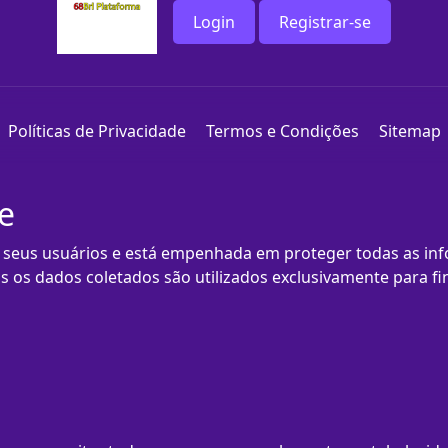
Login
Registrar-se
Políticas de Privacidade
Termos e Condições
Sitemap
de
de seus usuários e está empenhada em proteger todas as in
 os dados coletados são utilizados exclusivamente para fi