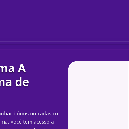
rma A
ma de
anhar bônus no cadastro
rma, você tem acesso a