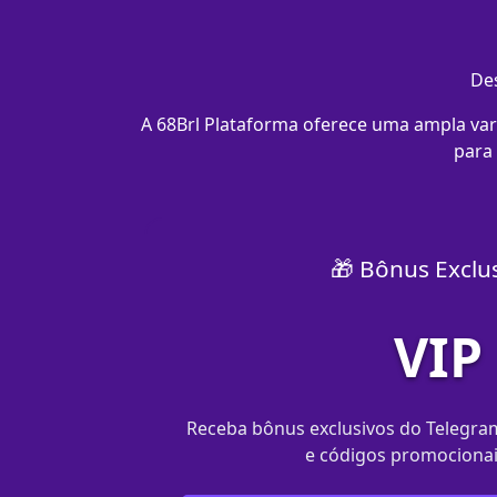
Des
A 68Brl Plataforma oferece uma ampla var
para 
🎁 Bônus Exclu
VIP
Receba bônus exclusivos do Telegra
e códigos promocionai