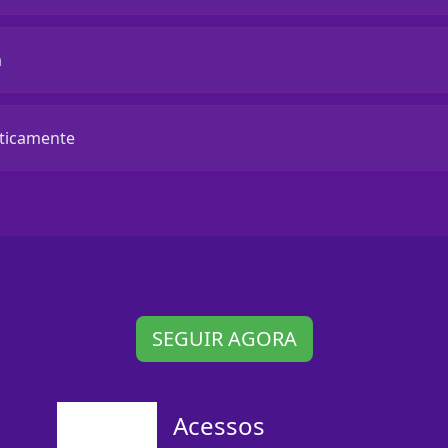
a
aticamente
SEGUIR AGORA
Acessos