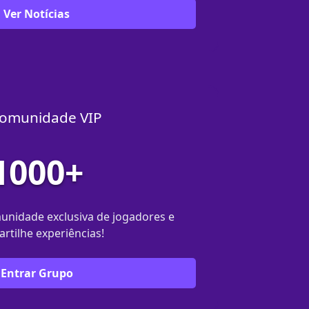
Ver Notícias
Comunidade VIP
1000+
unidade exclusiva de jogadores e
rtilhe experiências!
Entrar Grupo