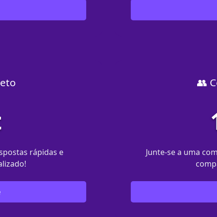
reto
👥 
t
espostas rápidas e
Junte-se a uma com
lizado!
compa
e