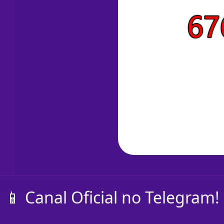
📱 Canal Oficial no Telegram!