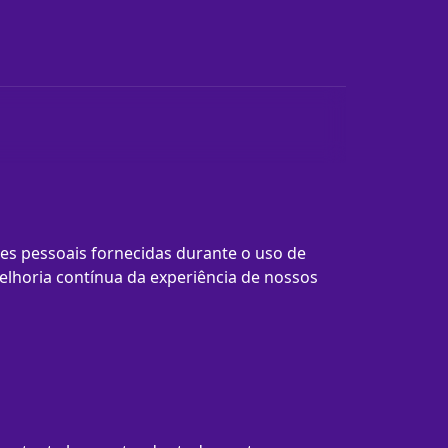
es pessoais fornecidas durante o uso de
elhoria contínua da experiência de nossos