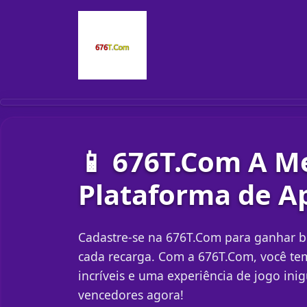
📱 676T.Com A M
Plataforma de A
Cadastre-se na 676T.Com para ganhar b
cada recarga. Com a 676T.Com, você te
incríveis e uma experiência de jogo inig
vencedores agora!