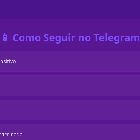
📱 Como Seguir no Telegram
ositivo
erder nada