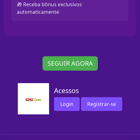
🎁 Receba bônus exclusivos
automaticamente
SEGUIR AGORA
Acessos
Login
Registrar-se