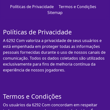
Políticas de Privacidade
Termos e Condições
Sitemap
Políticas de Privacidade
A 6292 Com valoriza a privacidade de seus usuários e
está empenhada em proteger todas as informações
pessoais fornecidas durante o uso de nossos canais de
comunicação. Todos os dados coletados são utilizados
exclusivamente para fins de melhoria contínua da
experiência de nossos jogadores.
Termos e Condições
Os usuários da 6292 Com concordam em respeitar