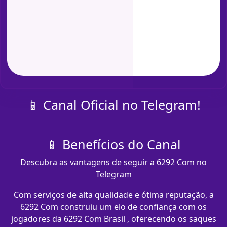
📱 Canal Oficial no Telegram!
📱 Benefícios do Canal
Descubra as vantagens de seguir a 6292 Com no
Telegram
Com serviços de alta qualidade e ótima reputação, a
6292 Com construiu um elo de confiança com os
jogadores da 6292 Com Brasil , oferecendo os saques