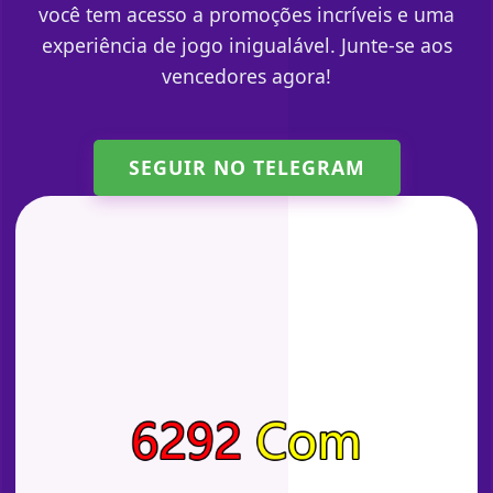
você tem acesso a promoções incríveis e uma
experiência de jogo inigualável. Junte-se aos
vencedores agora!
SEGUIR NO TELEGRAM