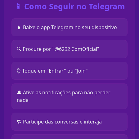
📱 Como Seguir no Telegram
📱 Baixe o app Telegram no seu dispositivo
🔍 Procure por "@6292 ComOficial"
👆 Toque em "Entrar" ou "Join"
🔔 Ative as notificações para não perder
nada
💬 Participe das conversas e interaja