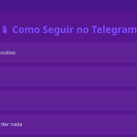
📱 Como Seguir no Telegram
ositivo
erder nada