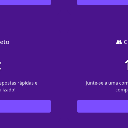
reto
👥 
t
espostas rápidas e
Junte-se a uma com
lizado!
compa
e