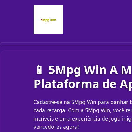
📱 5Mpg Win A M
Plataforma de A
Cadastre-se na 5Mpg Win para ganhar 
cada recarga. Com a 5Mpg Win, você t
incríveis e uma experiência de jogo inig
vencedores agora!