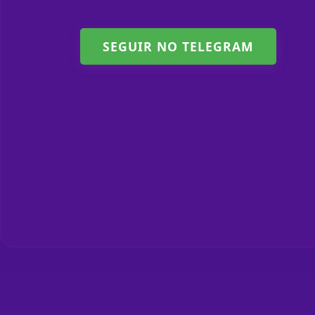
SEGUIR NO TELEGRAM