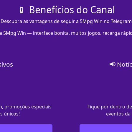
📱 Benefícios do Canal
Descubra as vantagens de seguir a 5Mpg Win no Telegram
5Mpg Win — interface bonita, muitos jogos, recarga rápida
sivos
📢 Notí
m, promoções especiais
Fique por dentro d
s únicos!
eventos da