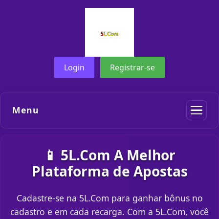
Login
Registrar-se
Menu
📱 5L.Com A Melhor
Plataforma de Apostas
Cadastre-se na 5L.Com para ganhar bônus no
cadastro e em cada recarga. Com a 5L.Com, você