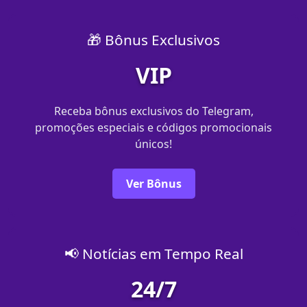
🎁 Bônus Exclusivos
VIP
Receba bônus exclusivos do Telegram,
promoções especiais e códigos promocionais
únicos!
Ver Bônus
📢 Notícias em Tempo Real
24/7