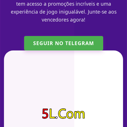
tem acesso a promoções incríveis e uma
experiência de jogo inigualável. Junte-se aos
vencedores agora!
SEGUIR NO TELEGRAM