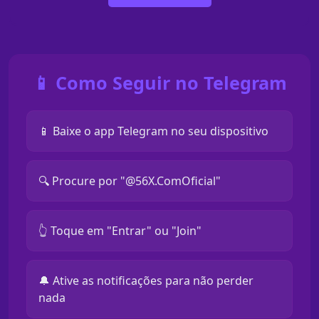
📱 Como Seguir no Telegram
📱 Baixe o app Telegram no seu dispositivo
🔍 Procure por "@56X.ComOficial"
👆 Toque em "Entrar" ou "Join"
🔔 Ative as notificações para não perder
nada