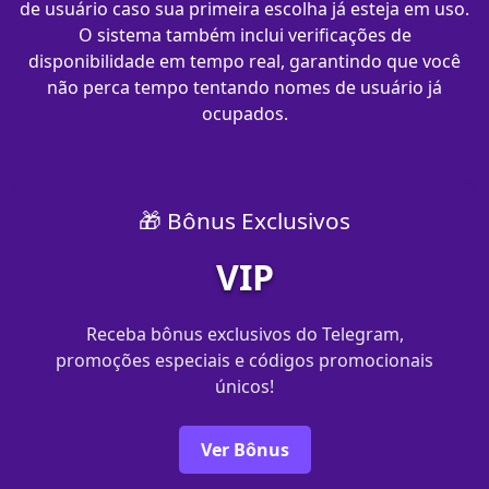
de usuário caso sua primeira escolha já esteja em uso.
O sistema também inclui verificações de
disponibilidade em tempo real, garantindo que você
não perca tempo tentando nomes de usuário já
ocupados.
🎁 Bônus Exclusivos
VIP
Receba bônus exclusivos do Telegram,
promoções especiais e códigos promocionais
únicos!
Ver Bônus