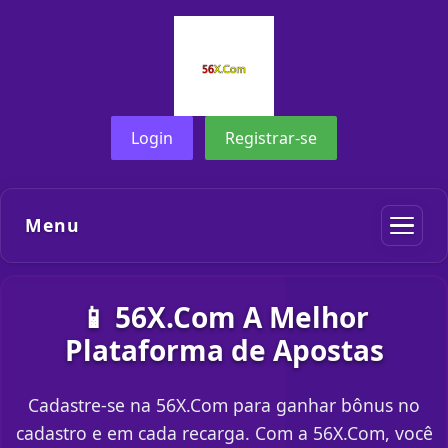
Login
Registrar-se
Menu
📱 56X.Com A Melhor
Plataforma de Apostas
Cadastre-se na 56X.Com para ganhar bônus no
cadastro e em cada recarga. Com a 56X.Com, você