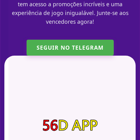
tem acesso a promoções incríveis e uma
experiência de jogo inigualável. Junte-se aos
vencedores agora!
SEGUIR NO TELEGRAM