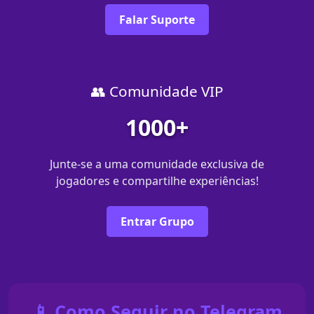
Falar Suporte
👥 Comunidade VIP
1000+
Junte-se a uma comunidade exclusiva de
jogadores e compartilhe experiências!
Entrar Grupo
📱 Como Seguir no Telegram