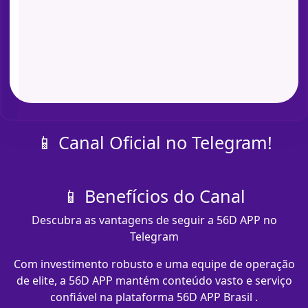
📱 Canal Oficial no Telegram!
📱 Benefícios do Canal
Descubra as vantagens de seguir a 56D APP no
Telegram
Com investimento robusto e uma equipe de operação
de elite, a 56D APP mantém conteúdo vasto e serviço
confiável na plataforma 56D APP Brasil .