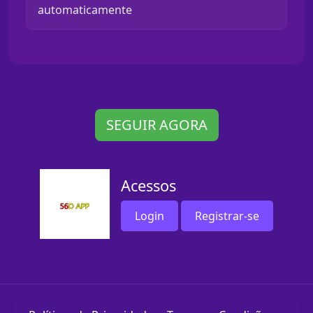
automaticamente
SEGUIR AGORA
Acessos
Login
Registrar-se