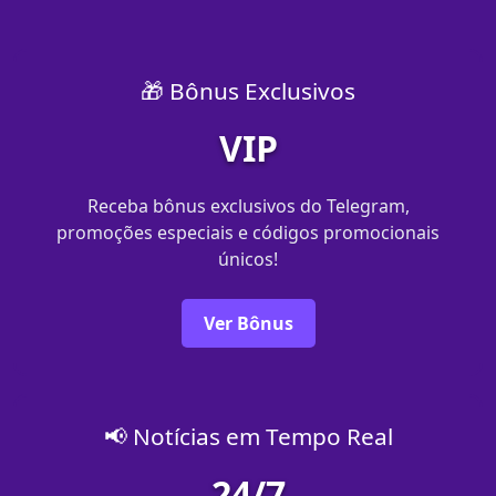
🎁 Bônus Exclusivos
VIP
Receba bônus exclusivos do Telegram,
promoções especiais e códigos promocionais
únicos!
Ver Bônus
📢 Notícias em Tempo Real
24/7