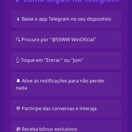
📱 Baixe o app Telegram no seu dispositivo
🔍 Procure por "@55WW WinOficial"
👆 Toque em "Entrar" ou "Join"
🔔 Ative as notificações para não perder
nada
💬 Participe das conversas e interaja
🎁 Receba bônus exclusivos