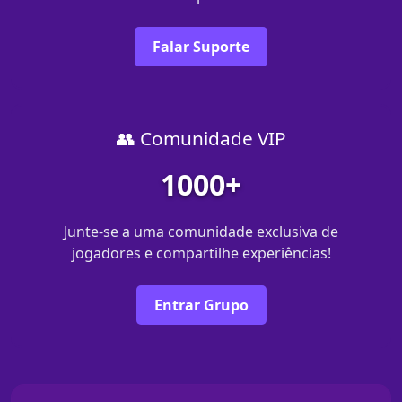
Falar Suporte
👥 Comunidade VIP
1000+
Junte-se a uma comunidade exclusiva de
jogadores e compartilhe experiências!
Entrar Grupo