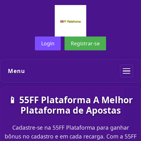
Login
Registrar-se
Menu
📱 55FF Plataforma A Melhor
Plataforma de Apostas
Cadastre-se na 55FF Plataforma para ganhar
bônus no cadastro e em cada recarga. Com a 55FF