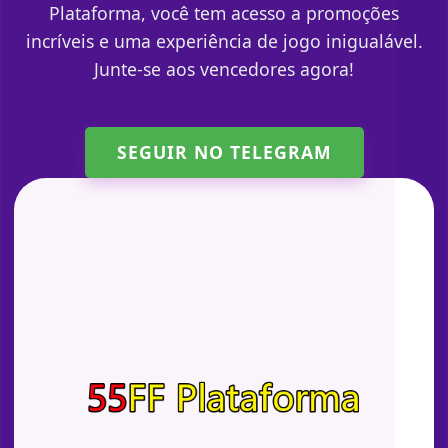
Plataforma, você tem acesso a promoções
incríveis e uma experiência de jogo inigualável.
Junte-se aos vencedores agora!
SEGUIR NO TELEGRAM