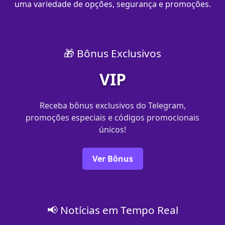
uma variedade de opções, segurança e promoções.
🎁 Bônus Exclusivos
VIP
Receba bônus exclusivos do Telegram,
promoções especiais e códigos promocionais
únicos!
Ver Bônus
📢 Notícias em Tempo Real