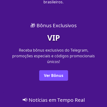
brasileiros.
🎁 Bônus Exclusivos
VIP
Receba bônus exclusivos do Telegram,
promoções especiais e códigos promocionais
únicos!
Ver Bônus
📢 Notícias em Tempo Real