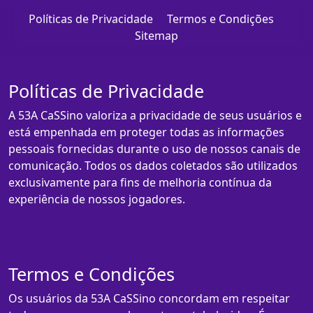
Políticas de Privacidade
Termos e Condições
Sitemap
Políticas de Privacidade
A 53A CaSSino valoriza a privacidade de seus usuários e
está empenhada em proteger todas as informações
pessoais fornecidas durante o uso de nossos canais de
comunicação. Todos os dados coletados são utilizados
exclusivamente para fins de melhoria contínua da
experiência de nossos jogadores.
Termos e Condições
Os usuários da 53A CaSSino concordam em respeitar