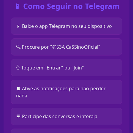
📱 Como Seguir no Telegram
📱 Baixe o app Telegram no seu dispositivo
🔍 Procure por "@53A CaSSinoOficial"
👆 Toque em "Entrar" ou "Join"
🔔 Ative as notificações para não perder
nada
💬 Participe das conversas e interaja