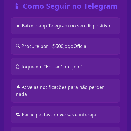
📱 Como Seguir no Telegram
📱 Baixe o app Telegram no seu dispositivo
🔍 Procure por "@500JogoOficial"
👆 Toque em "Entrar" ou "Join"
🔔 Ative as notificações para não perder
nada
💬 Participe das conversas e interaja