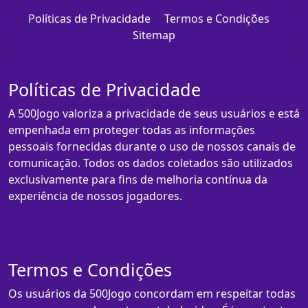
Políticas de Privacidade
Termos e Condições
Sitemap
Políticas de Privacidade
A 500Jogo valoriza a privacidade de seus usuários e está
empenhada em proteger todas as informações
pessoais fornecidas durante o uso de nossos canais de
comunicação. Todos os dados coletados são utilizados
exclusivamente para fins de melhoria contínua da
experiência de nossos jogadores.
Termos e Condições
Os usuários da 500Jogo concordam em respeitar todas