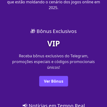
que estão moldando o cenário dos jogos online em
2025.
🎁 Bônus Exclusivos
VIP
Receba bônus exclusivos do Telegram,
promoções especiais e códigos promocionais
únicos!
Ver Bônus
📢 Notícias em Tempo Real