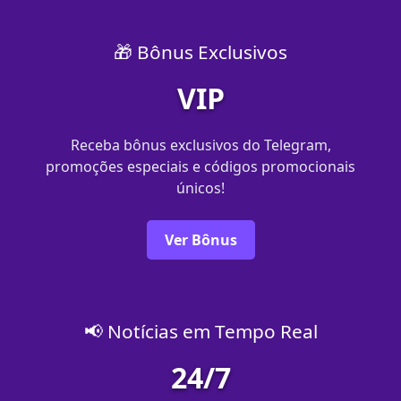
🎁 Bônus Exclusivos
VIP
Receba bônus exclusivos do Telegram,
promoções especiais e códigos promocionais
únicos!
Ver Bônus
📢 Notícias em Tempo Real
24/7