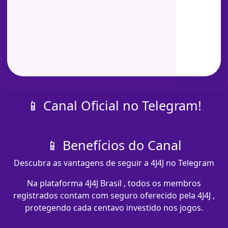
📱 Canal Oficial no Telegram!
📱 Benefícios do Canal
Descubra as vantagens de seguir a 4J4J no Telegram
Na plataforma 4J4J Brasil , todos os membros
registrados contam com seguro oferecido pela 4J4J ,
protegendo cada centavo investido nos jogos.