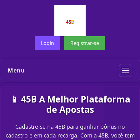
Login
Registrar-se
Menu
📱 45B A Melhor Plataforma
de Apostas
Cadastre-se na 45B para ganhar bônus no
cadastro e em cada recarga. Com a 45B, você tem