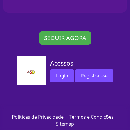
SEGUIR AGORA
Acessos
Login
Registrar-se
Políticas de Privacidade
Termos e Condições
Sitemap