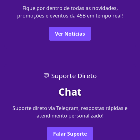
Fique por dentro de todas as novidades,
promoções e eventos da 45B em tempo real!
Ver Notícias
💬 Suporte Direto
Chat
Suporte direto via Telegram, respostas rápidas e
atendimento personalizado!
Falar Suporte