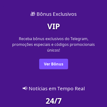
🎁 Bônus Exclusivos
VIP
Receba bônus exclusivos do Telegram,
promoções especiais e códigos promocionais
únicos!
Ver Bônus
📢 Notícias em Tempo Real
24/7