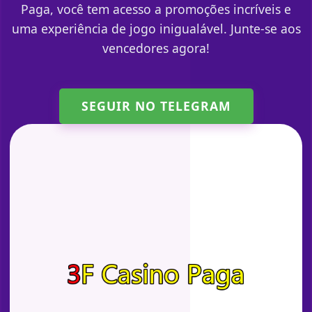
Paga, você tem acesso a promoções incríveis e
uma experiência de jogo inigualável. Junte-se aos
vencedores agora!
SEGUIR NO TELEGRAM