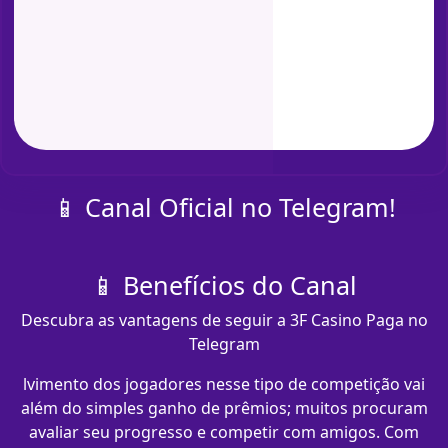
📱 Canal Oficial no Telegram!
📱 Benefícios do Canal
Descubra as vantagens de seguir a 3F Casino Paga no
Telegram
lvimento dos jogadores nesse tipo de competição vai
além do simples ganho de prêmios; muitos procuram
avaliar seu progresso e competir com amigos. Com