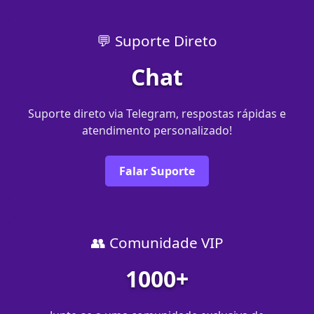
💬 Suporte Direto
Chat
Suporte direto via Telegram, respostas rápidas e
atendimento personalizado!
Falar Suporte
👥 Comunidade VIP
1000+