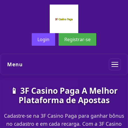
Login
Registrar-se
Menu
📱 3F Casino Paga A Melhor
Plataforma de Apostas
Cadastre-se na 3F Casino Paga para ganhar bônus
no cadastro e em cada recarga. Com a 3F Casino