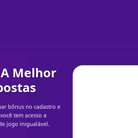
n A Melhor
postas
har bônus no cadastro e
 você tem acesso a
e jogo inigualável.