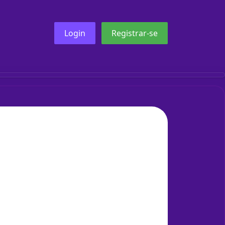
Login
Registrar-se