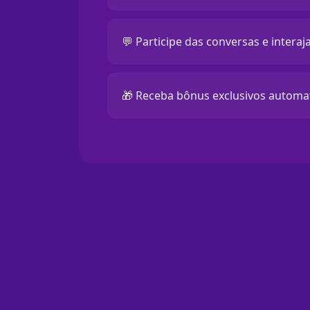
💬 Participe das conversas e interaj
🎁 Receba bônus exclusivos autom