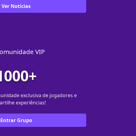
Ver Notícias
Comunidade VIP
1000+
unidade exclusiva de jogadores e
rtilhe experiências!
Entrar Grupo