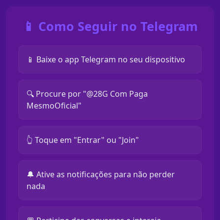
📱 Como Seguir no Telegram
📱 Baixe o app Telegram no seu dispositivo
🔍 Procure por "@28G Com Paga
MesmoOficial"
👆 Toque em "Entrar" ou "Join"
🔔 Ative as notificações para não perder
nada