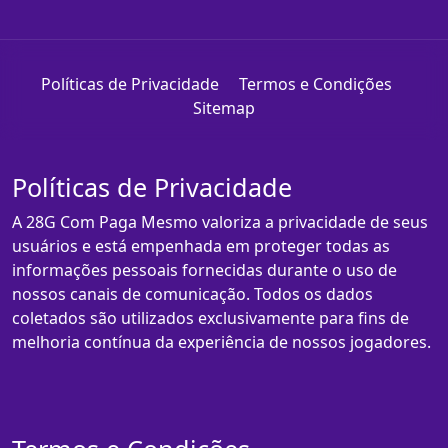
Políticas de Privacidade
Termos e Condições
Sitemap
Políticas de Privacidade
A 28G Com Paga Mesmo valoriza a privacidade de seus
usuários e está empenhada em proteger todas as
informações pessoais fornecidas durante o uso de
nossos canais de comunicação. Todos os dados
coletados são utilizados exclusivamente para fins de
melhoria contínua da experiência de nossos jogadores.