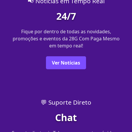
📢 Notícias em Tempo Real
24/7
Fique por dentro de todas as novidades,
promoções e eventos da 28G Com Paga Mesmo
em tempo real!
Ver Notícias
💬 Suporte Direto
Chat