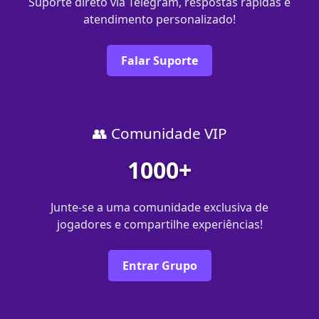
Suporte direto via Telegram, respostas rápidas e
atendimento personalizado!
Falar Suporte
👥 Comunidade VIP
1000+
Junte-se a uma comunidade exclusiva de
jogadores e compartilhe experiências!
Entrar Grupo