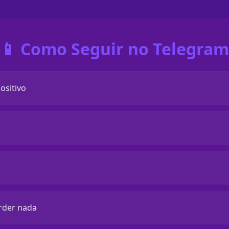
📱 Como Seguir no Telegram
ositivo
erder nada