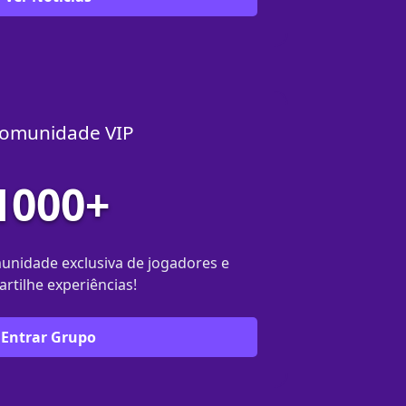
Comunidade VIP
1000+
unidade exclusiva de jogadores e
rtilhe experiências!
Entrar Grupo