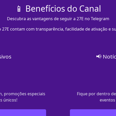
📱 Benefícios do Canal
Descubra as vantagens de seguir a 27E no Telegram
 27E contam com transparência, facilidade de ativação e 
sivos
📢 Notí
m, promoções especiais
Fique por dentro d
s únicos!
eventos