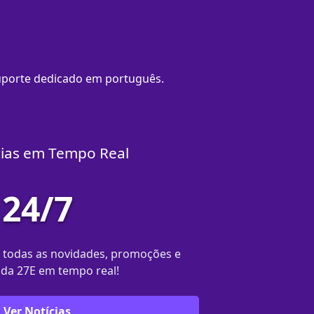
suporte dedicado em português.
cias em Tempo Real
24/7
e todas as novidades, promoções e
 da 27E em tempo real!
Ver Notícias