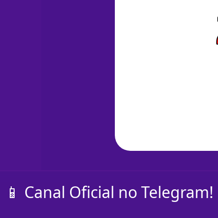
📱 Canal Oficial no Telegram!