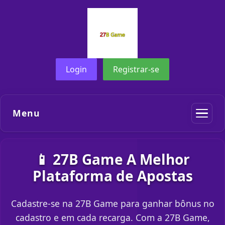
Login
Registrar-se
Menu
📱 27B Game A Melhor
Plataforma de Apostas
Cadastre-se na 27B Game para ganhar bônus no
cadastro e em cada recarga. Com a 27B Game,