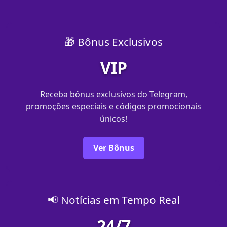
🎁 Bônus Exclusivos
VIP
Receba bônus exclusivos do Telegram,
promoções especiais e códigos promocionais
únicos!
Ver Bônus
📢 Notícias em Tempo Real
24/7