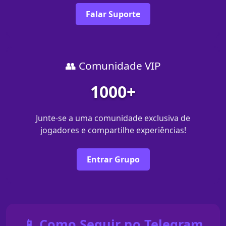
Falar Suporte
👥 Comunidade VIP
1000+
Junte-se a uma comunidade exclusiva de
jogadores e compartilhe experiências!
Entrar Grupo
📱 Como Seguir no Telegram