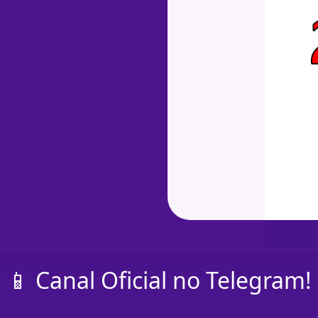
📱 Canal Oficial no Telegram!