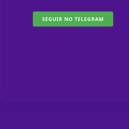
SEGUIR NO TELEGRAM