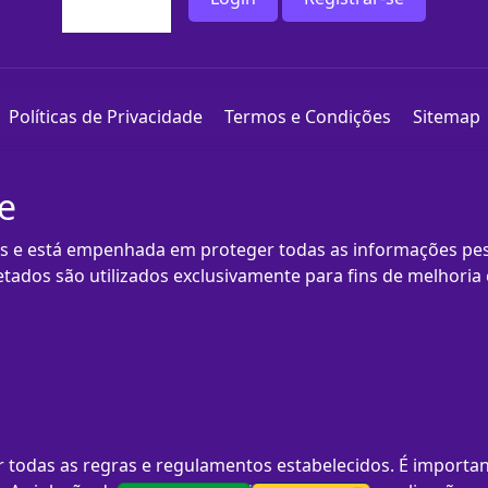
Políticas de Privacidade
Termos e Condições
Sitemap
de
ios e está empenhada em proteger todas as informações pe
tados são utilizados exclusivamente para fins de melhoria
todas as regras e regulamentos estabelecidos. É importan