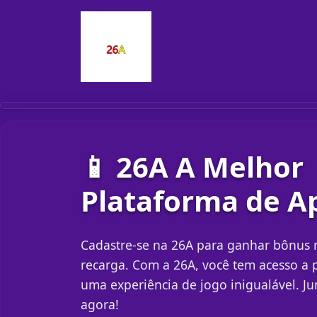
📱 26A A Melhor
Plataforma de A
Cadastre-se na 26A para ganhar bônus 
recarga. Com a 26A, você tem acesso a 
uma experiência de jogo inigualável. J
agora!