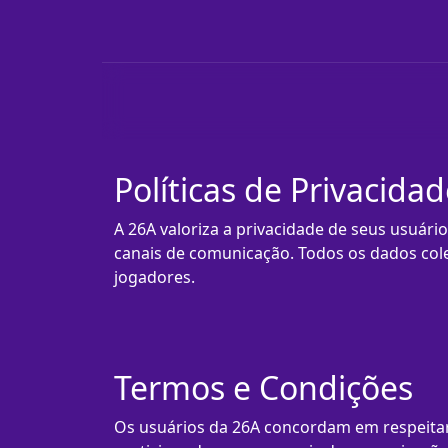
Políticas de Privacida
A 26A valoriza a privacidade de seus usuár
canais de comunicação. Todos os dados cole
jogadores.
Termos e Condições
Os usuários da 26A concordam em respeitar 