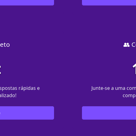
reto
👥 
t
espostas rápidas e
Junte-se a uma com
lizado!
compa
e