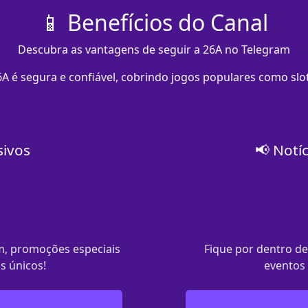
📱 Benefícios do Canal
Descubra as vantagens de seguir a 26A no Telegram
A é segura e confiável, cobrindo jogos populares como slot
sivos
📢 Notí
m, promoções especiais
Fique por dentro d
s únicos!
eventos