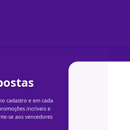
postas
no cadastro e em cada
promoções incríveis e
unte-se aos vencedores