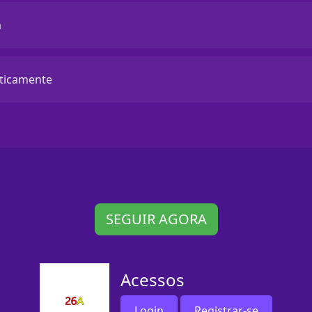
a
aticamente
SEGUIR AGORA
Acessos
Login
Registrar-se