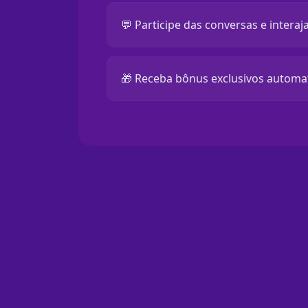
💬 Participe das conversas e interaj
🎁 Receba bônus exclusivos autom