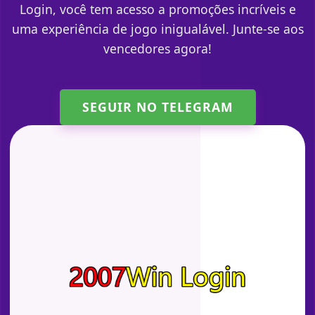
Login, você tem acesso a promoções incríveis e
uma experiência de jogo inigualável. Junte-se aos
vencedores agora!
SEGUIR NO TELEGRAM