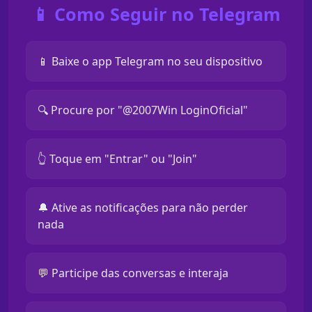
📱 Como Seguir no Telegram
📱 Baixe o app Telegram no seu dispositivo
🔍 Procure por "@2007Win LoginOficial"
👆 Toque em "Entrar" ou "Join"
🔔 Ative as notificações para não perder
nada
💬 Participe das conversas e interaja