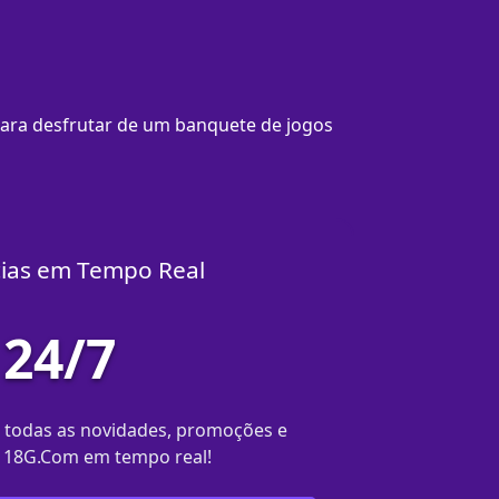
para desfrutar de um banquete de jogos
cias em Tempo Real
24/7
e todas as novidades, promoções e
 18G.Com em tempo real!