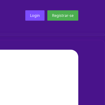
Login
Registrar-se