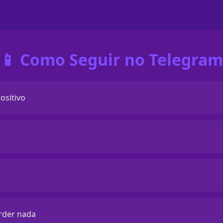
📱 Como Seguir no Telegram
ositivo
erder nada