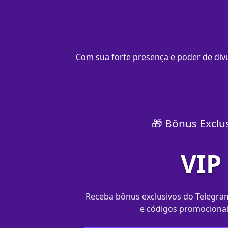
Com sua forte presença e poder de div
🎁 Bônus Exclu
VIP
Receba bônus exclusivos do Telegra
e códigos promocionai