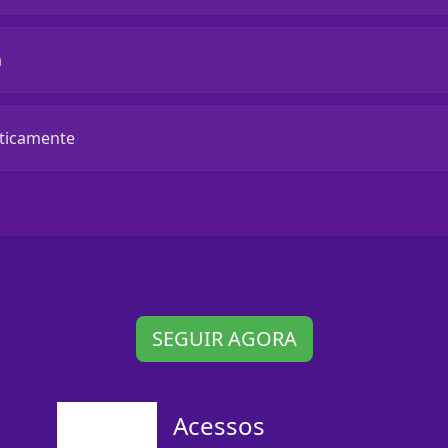
a
aticamente
SEGUIR AGORA
Acessos