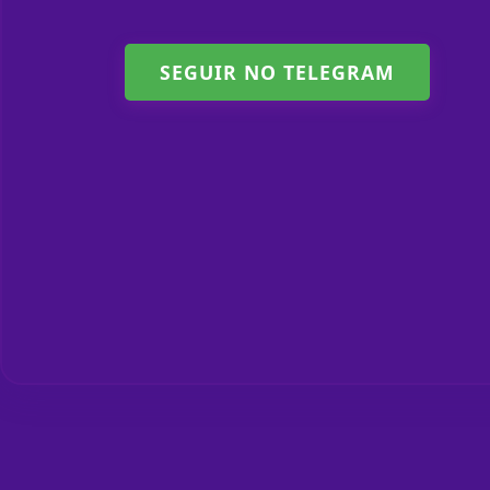
SEGUIR NO TELEGRAM