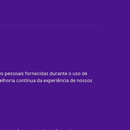
s pessoais fornecidas durante o uso de
elhoria contínua da experiência de nossos