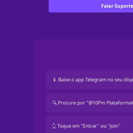
Falar Suport
📱 Baixe o app Telegram no seu disp
🔍 Procure por "@10Pm PlataformaO
👆 Toque em "Entrar" ou "Join"