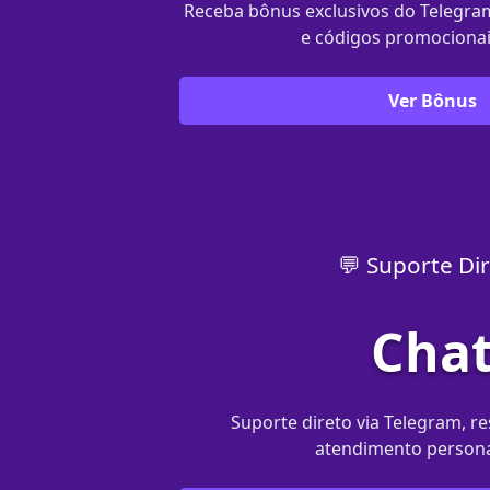
Receba bônus exclusivos do Telegra
e códigos promocionai
Ver Bônus
💬 Suporte Di
Cha
Suporte direto via Telegram, r
atendimento persona