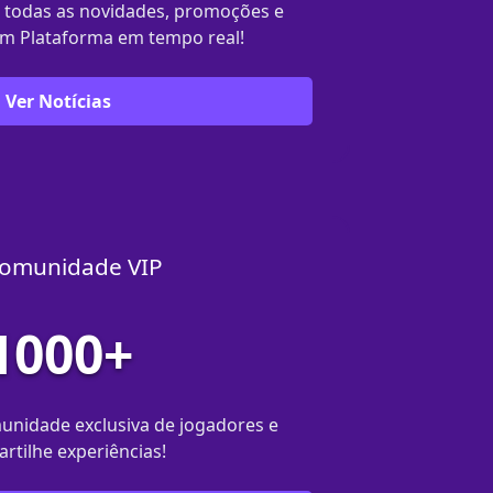
e todas as novidades, promoções e
m Plataforma em tempo real!
Ver Notícias
Comunidade VIP
1000+
unidade exclusiva de jogadores e
rtilhe experiências!