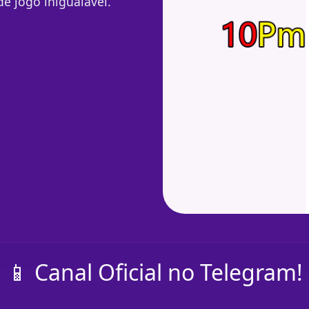
e jogo inigualável.
📱 Canal Oficial no Telegram!