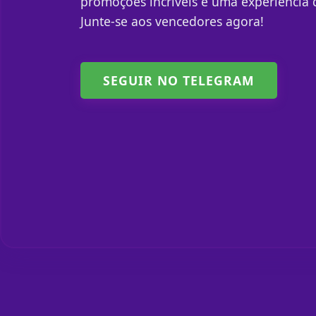
promoções incríveis e uma experiência d
Junte-se aos vencedores agora!
SEGUIR NO TELEGRAM