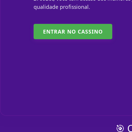
qualidade profissional.
ENTRAR NO CASSINO
🎯 