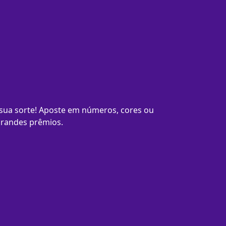
te sua sorte! Aposte em números, cores ou
randes prêmios.