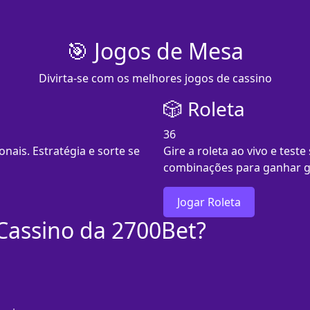
🎯 Jogos de Mesa
Divirta-se com os melhores jogos de cassino
🎲 Roleta
36
onais. Estratégia e sorte se
Gire a roleta ao vivo e tes
combinações para ganhar g
Jogar Roleta
 Cassino da 2700Bet?