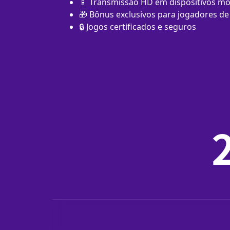
📱 Transmissão HD em dispositivos mó
🎁 Bônus exclusivos para jogadores de
🔒 Jogos certificados e seguros