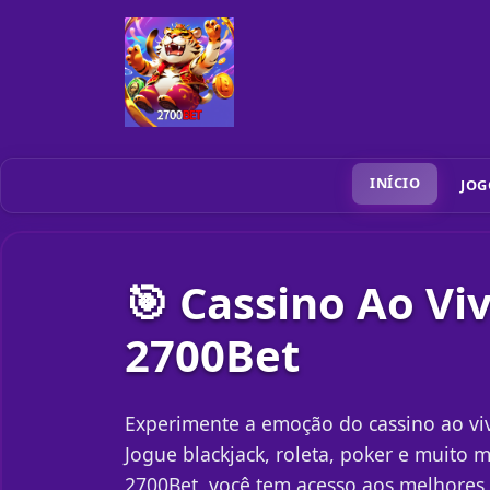
INÍCIO
JOG
🎯 Cassino Ao Viv
2700Bet
Experimente a emoção do cassino ao viv
Jogue blackjack, roleta, poker e muito 
2700Bet, você tem acesso aos melhores